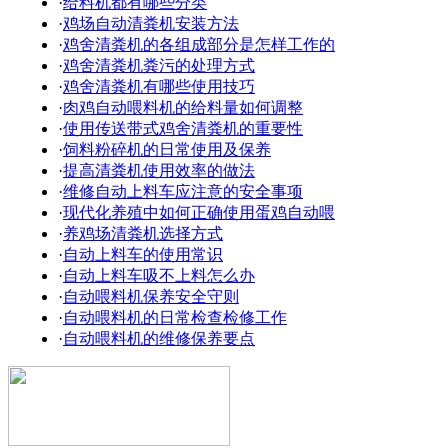
·
给料机都有哪些分类
·
鸡场自动清粪机安装方法
·
鸡舍清粪机的各组成部分是怎样工作的
·
鸡舍清粪机粪污的处理方式
·
鸡舍清粪机有哪些使用技巧
·
肉鸡自动喂料机的给料量如何调整
·
使用传送带式鸡舍清粪机的重要性
·
饲料粉碎机的日常使用及保养
·
提高清粪机使用效率的做法
·
维修自动上料车应注意的安全事项
·
现代化养殖中如何正确使用蛋鸡自动喂
·
养鸡场清粪机选择方式
·
自动上料车的使用常识
·
自动上料车吸不上料怎么办
·
自动喂料机保养安全守则
·
自动喂料机的日常检查检修工作
·
自动喂料机的维修保养要点