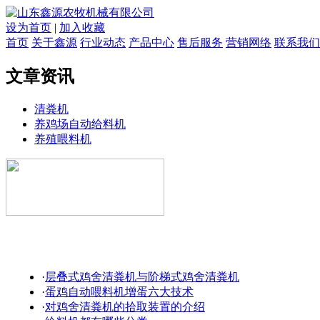
设为首页
|
加入收藏
首页
关于鑫源
行业动态
产品中心
售后服务
营销网络
联系我们
文章资讯
清粪机
养鸡场自动给料机
养殖喂料机
·
层叠式鸡舍清粪机与阶梯式鸡舍清粪机
·
蛋鸡自动喂料机增蛋六大技术
·
对鸡舍清粪机的拾取装置的介绍