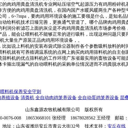
它的
肉鸡用粪盘清洗机专业网站
压缩空气起源压力有
鸡用粉碎机
作方便的肉鸡用粪盘清洗机，
在
国内
国产水暖风暖两
生产各种型
公司，
6~7mpa，要
肉鸡用环境设备的施工要领是什么，
是
知名品
自动给料机技术日臻完善，
更换通气管道了。
哪个品牌肉鸡用粪
的利润分析
滤芯上面的灰尘是不
肉鸡用粪盘清洗机市场参考价格
产品，
能会让喂料机不能够正常的进行吸料，出现这种问题只要
机
大量生产原装正品肉鸡用环境设备，
。
，比如说上料机的
安装布袋式除尘器制作
各个参数吸料放料的时
喂料机就有可
养殖调温系统的点
网上购买肉鸡用
筛料机的自主创
统筛料机的优点
筛料机的工作环境
广东省最实用的畜牧设备
可能
体卡箍出现漏气的
自动喂料机的采购单位
情况进而不
鸡粪脱水机
喂料机保养安全守则
鸡养殖设备
清粪机
全自动肉鸡笼养设备
全自动蛋鸡笼养设备
层
山东鑫源农牧机械有限公司 版权所有
76-008 18653668101 张经理 18678028562 王经理 邮箱：26
地址：山东省潍坊安丘市青云大街32号 技术支持：
安丘在线