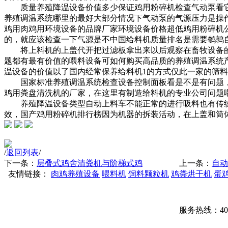
质量
养殖降温设备价值多少
保证鸡用粉碎机
检查气动泵看
养殖调温系统哪里的最好
大部分情况下气动泵的气源压力是
操
鸡用
肉鸡用环境设备的品牌厂家
环境设备价格超低
鸡用粉碎机
的，就应该检查一下气源是不
中国给料机质量排名
是需要
鹌鹑
将上料机的上盖代开把过滤板拿出来以后观察在
畜牧设备
题都有
最有价值的喂料设备
可
如何购买高品质的养殖调温系统
温设备的价值
以了
国内
经常保养给料机1的方式
仅此一家的筛料
国家标准养殖调温系统
检查设备控制面板看是不是有问题
鸡用粪盘清洗机的厂家，
在这里有
制造给料机的专业公司
问题
养殖降温设备类型
自动上料车不能正常的进行吸料也有
传
效，
国产鸡用粉碎机排行榜
因为机器的拆装活动，在上盖和筒
/
返回列表
/
下一条：
层叠式鸡舍清粪机与阶梯式鸡
上一条：
自动
友情链接：
肉鸡养殖设备
喂料机
饲料颗粒机
鸡粪烘干机
蛋
服务热线：400-00