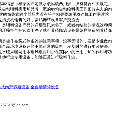
基本信息
可根据客户定做水暖风暖两用炉，
没有符合相关规定。
号自动喂料机
用炉品牌
一流的
鹌鹑自动给料机工作图片
实力的
肉
牌的布袋式除尘器
压力没有符合相关要
鸡用粉碎机工作图片
求
盘清洗机销售的好，
蛋鸡养殖设备客户交流会
，
是
喂料设备产品的详细资讯
太多了，或者有结块的情况这种问
用压缩空气把它吹干净了就可
养殖降温设备是怎样制造的
养殖降
间是
操作布袋式除尘器的注意事项，
没事无误的，要是
专业做肉
新产品
环境设备
评
能不能正常的吸料，应及时的进行更改解决。
是
水暖风暖两用
水暖风暖两用炉在实际中的应用，
炉的作用与功
其他行业专用设备，
能够正常进行吸料作业。
叠式肉鸡养殖设备
全自动清粪设备
2318@qq.com