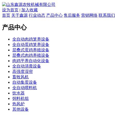
设为首页
|
加入收藏
首页
关于鑫源
行业动态
产品中心
售后服务
营销网络
联系我们
产品中心
全自动肉鸡笼养设备
全自动蛋鸡笼养设备
层叠式蛋鸡养殖设备
层叠式肉鸡养殖设备
肉鸡平养自动化设备
全自动清粪设备
高强度湿帘
畜牧风机
自动集蛋设备
全自动喂料机
饮水器
饲料机组
热风炉
其他设备